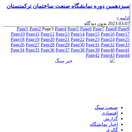
سیزدهمین دوره نمایشگاه صنعت ساختمان ترکمنستان
ادامه »
2023-03-07
بدون دیدگاه
Page
1
Page
2
Page
3
Page
4
Page
5
Page
6
Page
7
Page
8
Page
9
Page
10
Page
11
Page
12
Page
13
Page
14
Page
15
Page
16
Page
17
Page
18
Page
19
Page
20
Page
21
Page
22
Page
23
Page
24
Page
25
Page
26
Page
27
Page
28
Page
29
Page
30
Page
31
Page
32
Page
33
Page
34
Page
35
Page
36
Page
37
Page
38
Page
39
Page
40
Page
41
Page
42
Page
43
Page
44
صنعت سنگ
اقتصادی
گزارش
اخبار نمایشگاه
گالری