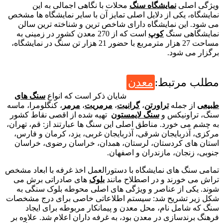
یژگی اصلی
نمایشگاه سنگ
محلات با نگاهی اجمالی به این
مایشگاه، یکی از دلایل اصلی تمایز آن با سایر نمایشگاه ها مشخص
ی شود. این نمایشگاه دارای شاخص ترین و شناخته ترین سالن
مایشگاهی سنگ
کوپ
است که از 270 معدن کشور در زمینی به
مساحت 27 هزار مترمربع با حضور 21 هزار تن سنگ در نمایشگاه،
رگزار می شود.
طلب مرتبط:
معدن
شایان ذکر است که انواع
سنگ های
بیعی
از جمله
تراورتن
،
گرانیت
،
مرمریت
،
مرمر
، کنگلومرا، ماسه
نگ، تراونیکس و
سنگ لایمستون
تهیه شده از اقصی نقاط کشور
ه چشم می خورد. مناطق اصلی این سنگ ها عبارتند از: قم، تهران،
رکزی، آذربایجان شرقی، آذربایجان غربی، یزد، کرمان و فارس،
ستان های کردستان، لرستان، همدان، خراسان رضوی، خراسان
نوبی، زنجان، مازندران و اصفهان.
مامی سنگ های نمایشگاه با دستورالعمل اخذ غرفه با ابعاد مشخص
راش می خورند و در اصطلاح مانند
بلوک
های صادراتی برش می
وند. یکی از عناصر و ویژگی های اصلی محوطه بلوک سنگی به
کل زیر تشریح شد: سیستم اطلاعاتی خاصی برای درج مشخصات
نگ که شامل نام، محل معدن و پیمانکار مربوطه برای ایجاد
رهنگ برندسازی در معدن بود، به غرفه داران اعلام شد. علاوه بر