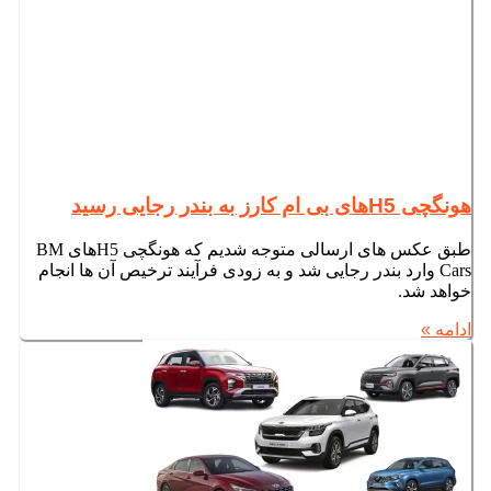
هونگچی H5های بی ام کارز به بندر رجایی رسید
طبق عکس های ارسالی متوجه شدیم که هونگچی H5های BM
Cars وارد بندر رجایی شد و به زودی فرآیند ترخیص آن ها انجام
خواهد شد.
ادامه »