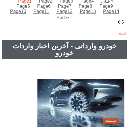
« قبلی
4
Page
3
Page
2
Page
1
Page
Page
5
Page
6
Page
7
Page
8
Page
9
Page
10
Page
11
Page
12
Page
13
Page
14
بعدی»
خانه
»
خودرو وارداتی
خودرو وارداتی - آخرین اخبار واردات
خودرو