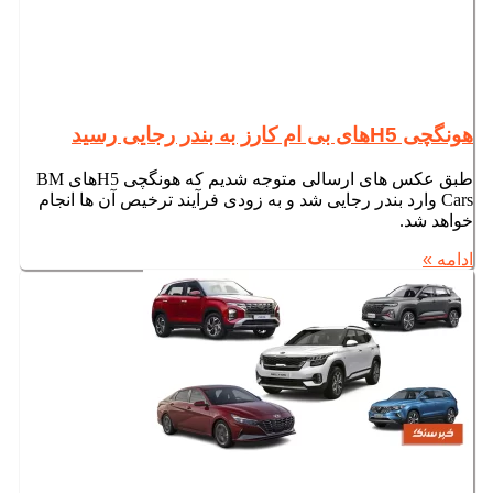
هونگچی H5های بی ام کارز به بندر رجایی رسید
طبق عکس های ارسالی متوجه شدیم که هونگچی H5های BM
Cars وارد بندر رجایی شد و به زودی فرآیند ترخیص آن ها انجام
خواهد شد.
ادامه »