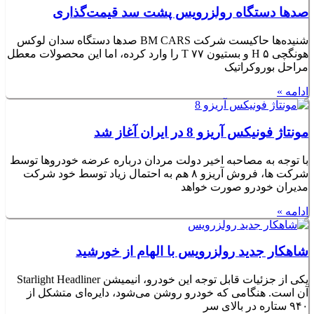
صد‌ها دستگاه رولزرویس پشت سد قیمت‌گذاری
شنیده‌ها حاکیست شرکت BM CARS صد‌ها دستگاه سدان لوکس
هونگچی H ۵ و بستیون T ۷۷ را وارد کرده، اما این محصولات معطل
مراحل بوروکراتیک
ادامه »
مونتاژ فونیکس آریزو 8 در ایران آغاز شد
با توجه به مصاحبه اخیر دولت مردان درباره عرضه خودروها توسط
شرکت ها، فروش آریزو ۸ هم به احتمال زیاد توسط خود شرکت
مدیران خودرو صورت خواهد
ادامه »
شاهکار جدید رولزرویس با الهام از خورشید
یکی از جزئیات قابل توجه این خودرو، انیمیشن Starlight Headliner
آن است. هنگامی که خودرو روشن می‌شود، دایره‌ای متشکل از
۹۴۰ ستاره در بالای سر