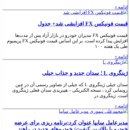
ادامه »
قیمت فونیکس FX افزایشی شد+ جدول
قیمت فونیکس FX مدیران خودرو در بازار آزاد پس از مدت‌ها
افزایش پیدا کرده است. بر این اساس قیمت فونیکس FX پریمیوم
طی یک هفته ۱۰۰
ادامه »
ژینگروی L ؛ سدان جدید و جذاب جیلی
سدان جیلی ژینگروی L که جیلی از تصاویر رسمی آن در چین
رونمایی کرد ، نسخه الکتریکی – هیبریدی سدان فعلی ژینگروی
است. ژینگروی در
ادامه »
مدیرعامل سایپا عنوان کرد:برنامه ریزی برای عرضه
خودرو با بالاترین کیفیت/ خودروهای جدید در راهند