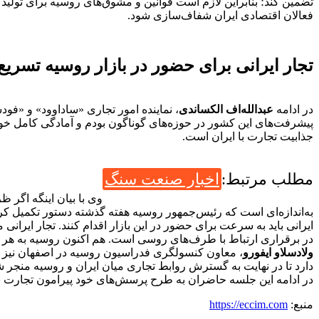
تضمین کند؛ بنابراین لازم است قوانین و مشوق‌های روسیه برای تولید 
فعالان اقتصادی ایران شفاف‌سازی شود.
تجار ایرانی برای حضور در بازار روسیه تسریع 
در ادامه
عبدالله‌اف الکساندی
، نماینده امور تجاری «ساداوود» و «فود
پیشرفت‌های این کشور در حوزه‌های گوناگون بودم و آمادگی کامل خود ا
جذابیت تجارت با ایران است.
مطلب مرتبط:
اخبار صنعت سنگ
وی با بیان اینگه اگر 
به‌اندازه‌ای است که رئیس‌جمهور روسیه هفته گذشته دستور تکمیل کر
ایرانی باید به سرعت برای حضور در این بازار اقدام کنند. تجار ایرا
در برقراری ارتباط با طرف‌های روسی است. هم‌ اکنون روسیه به هر کال
ولادسلاو ایفورو
، معاون کنسولگری فدراسیون روسیه در اصفهان نیز با
دارد تا در نهایت به گسترش روابط تجاری میان ایران و روسیه منجر ش
در ادامه این جلسه حاضران به طرح پرسش‌های خود پیرامون تجارت با
منبع:
https://eccim.com