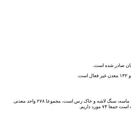
سیفی باغی خانی با اشاره به این مطلب که در کردستان در گروه معدنی ۱ و ۲ که شامل شن، ماسه، سنگ لاشه و خاک رس است، مجموعا ۲۷۸ واحد معدنی