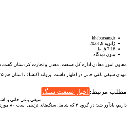
khabarsangir
ژانویه 9, 2023
7:16 ق.ظ
بدون دیدگاه
معاون امور معادن اداره کل صنعت، معدن و تجارت کردستان گفت: در حال حاضر پروانه ب
مهدی سیفی باغی خانی در اظهار داشت: پروانه اکتشاف استان هم ۱۴۵ مورد است که از این تعداد معادن ۲۱۱ فعال، ۷ معدن در حال تجهیز و ۱۳۲ معدن غیر فعال است.
مطلب مرتبط:
اخبار صنعت سنگ
داریم، یادآور شد: در گروه ۴ که شامل سنگ‌های تزئینی است ۸۰ مورد، گروه ۳ و ۵ که شامل سنگ گچ، نمک، پوکه، بارین، سیلیس و فلدسپات است جمعا ۷۴ مورد داریم.