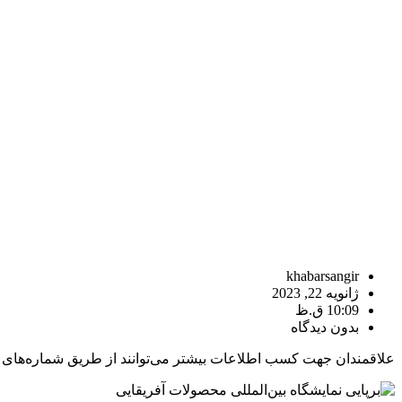
khabarsangir
ژانویه 22, 2023
10:09 ق.ظ
بدون دیدگاه
علاقمندان جهت کسب اطلاعات بیشتر می‌توانند از طریق شماره‌های +221786349573 و +221776112846 و نشانی fabirabsw@gmail.com تماس حاصل نمای