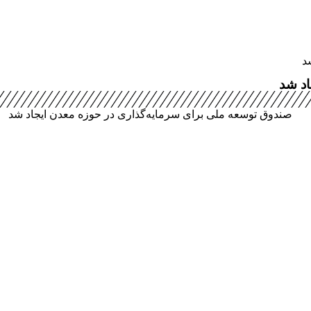
د
اد شد