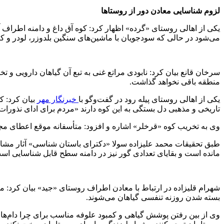
لزوم شناسایی معادن دور از روستاها
یکی از اهالی روستای «گرده» اظهار کرد: کوه آق داغ و دامنه اطراف
می‌شود در حالی که سودجویان با ماشین‌های سنگین بلدوزر، لودر و کامی
سرخان قانع بیان کرد: نابودی مراتع غنی به تبع آن گیاهان دارویی 
منطقه باقی نخواهد گذاشت.
یکی از اهالی روستای پیله رود در گفت‌وگو با
خبرنگار مهر
بیان کرد: ک
تاریخی و مذهبی دل بستگی به این کوه دارند «مردم برای ادای نذورات خ
وی به تخریب کوه «قرخلر» اشاره و افزود: متأسفانه موقع اعطای مجو
طبق تحقیقات محمد علیزاده سولا «دکترای باستان شناسی» آثار مشا
مانده است و بقایای تعدادی گور نیز در دامنه سطح قابل شناسایی اس
شهرام قلیزاده در ارتباط با معادن اطراف روستای «جید» بیان کرد:
بسته شدن روزنه تنفسی گیاهان می‌شوند.
وی از بین رفتن پوشش گیاهی و کمبود علوفه مناسب برای چرا دام‌ه