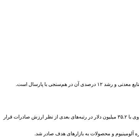
پس از آن سنگ آهن با ۱۲۵.۳ میلیون دلار، مس و محصولات پایین دستی با ۵۸.۴ میلیون دلار، زغال سنگ و کک با ۴۲.۸ میلیون دلار و زنجیره روی با ۳۵.۲ میلیون دلار در رتبه‌های بعدی از نظر ارزش صادرات قرار