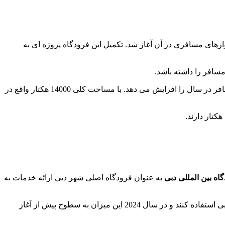
ارائه خدمات به هواپیماهای باری فعالیت خود را آغاز کرد و در سال 2013 ارائه خدمات به پروازهای مسافری در آن آغاز شد. تکمیل این فرودگاه پروژه ای به
فاز اولیه فرودگاه بین المللی آل مکتوم دبی قرار است تا سال 2030 به پایان برسد که ظرفیت فرودگاه برای ارائه خدمات به 130 میلیون مسافر در سال را افزایش می دهد. با مساحت کلی 14000 هکتار واقع در
اه بین المللی دبی
به عنوان فرودگاه اصلی شهر دبی ارائه خدمات به
با توجه به روند افزایشی تعداد مسافران هوایی، دبی پیش بینی می کند که طی سال جاری میلادی 78 میلیون مسافر از فرودگاه بین المللی دبی استفاده کنند و در سال 2024 این میزان به سطوح پیش از آغاز