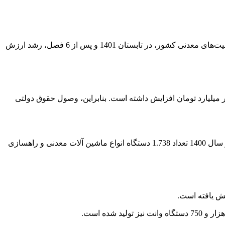
‌ارزش افزوده بخش معدن از زمستان 1399 تا بهار 1401 با رشد منفی مواجه بود‌، با فعالیت دولت مردمی و اهتمام به احیا و فعال‌سازی ظرفیت‌های معدنی کشور، در تابستان 1401 و پس از 6 فصل، رشد ارزش
حقوق دولتی وصول شده معادن 6.6 هزار میلیارد تومان بوده که این رقم در سال 1400 و 1401 به ترتیب به 19.2 و حدود 38 هزار میلیارد تومان افزایش داشته است. بنابراین، وصول حقوق دولتی
رشد حدود 101 درصدی تولید انواع ماشین‌آلات معدنی و راهسازی در سال 1401 نسبت به سال 1400 از دیگر فعالیت‌ها در این حوزه است؛ ‌در سال 1400 تعداد 1.738 دستگاه انواع ماشین آلات معدنی و راهسازی
یش یافته است.