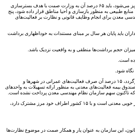
بستامی افزود: امیدواریم در سال ۱۴۰۳ حقوق دولتی معادن به صورت عادلانه و فرموله تعیین شود. آنچه به عنوان حقوق دولتی به خزانه واریز می‌شود، باید ۶۵ درصد آن به وزارت صمت با هدف بسترسازی
رانی در شهرها و روستاهای مسیر معادن شود، ۱۲ درصد آن دراختیار سازمان منابع طبیعی به منظور بازسازی و احیا مناطق قرار داده شود، پنج
ندسی معدن برای انجام وظایف قانونی و نظارت بر فعالیت‌های
داران باید پایان هر سال بر مبنای مستندات به خوداظهاری برداشت
 میزان حجم برداشت‌ها منطقی و به واقعیت نزدیک باشد.
نگاه شود.
بستامی گفت:آنچه به عنوان حقوق دولتی به خزانه واریز می‌شود، باید ۶۵ درصد آن به وزارت صمت با هدف بسترسازی فعالی‌های معدنی بازگردد، ۱۵ درصد آن صرف فعالیت‌های عمرانی در شهرها و
رصد آن به صندوق بیمه فعالیت‌های معدنی به منظور ارائه تسهیلات به واحدهای
رد که تاکنون سهم سازمان نظام مهندسی معدن پرداخت نشده است.
بستامی در ادامه با بیان این که سرمایه گذاری در حوزه معدن کاری بسیار سنگین و پیچیده است، خاطرنشان کرد: ایران دارای پتانسیل بسیار خوبی معدنی است و با ۱۵ کشور اطراف خود مرز مشترک دارد،
ن، این سازمان به عنوان یار و همکار صمت در موضوع نظارت‌ها