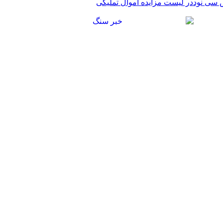
 سی نوددر لیست مزایده اموال تملیکی