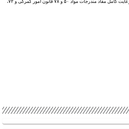
صدور مجوز ورود موقت تردد و یا تمدید مهلت تردد خودروهای ورود موقت تحت صحابت پروانه گمرکی، کارنه دو پاساژ تریپتیک و دیپتیک، با رعایت کامل مفاد مندرجات مواد ۵۰ و ۷۸ قانون امور گمرکی و ۷۲،