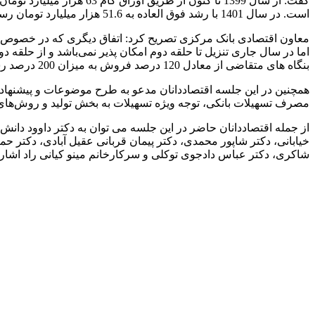
است. در سال 1401 با رشد فوق العاده به 51.6 هزار میلیارد تومان رسیده است ضمن آنکه در سه ماهه نخست سال جاری نیز 2.6 هزار میلیارد تومان با استفاده از اوراق گام تامین مالی انجام شده است.
معاون اقتصادی بانک مرکزی تصریح کرد: اتفاق دیگری که در خصوص او
بنگاه های متقاضی از معادل 120 درصد فروش به میزان 200 درصد رسیده است و در زنجیره هم تداوم بیشتری خواهد داشت.
همچنین در این جلسه اقتصاددانان مدعو به طرح موضوعات و پیشنهادها
مصرف تسهیلات بانکی، توجه ویژه تسهیلات به بخش تولید و روش‌های نو
از جمله اقتصاددانان حاضر در این جلسه می توان به دکتر داوود دان
خیابانی، دکتر شاپور محمدی، دکتر پیمان قربانی عقیل آبادی، دکتر ح
شاکری، دکتر عباس دادجوی توکلی و سرکارخانم مینو کیانی راد اشاره