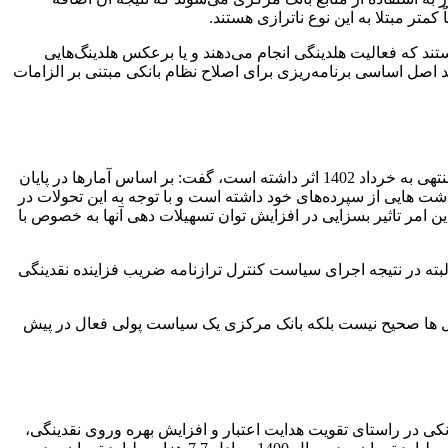
متر مبتلا به این نوع ناترازی هستند.
تند که فعالیت هلدینگی انجام می‌دهند و یا برعکس هلدینگ‌هایی
ید اصل اساسی برنامه‌ریزی برای اصلاح نظام بانکی مبتنی بر الزامات
در این جلسه همچنین ابوالحسنی، قائم مقام بانک مرکزی با بیان اینکه خالص مطالبات بانک مرکزی از بخش دولتی 14.4 درصد در سه ماهه منتهی به خرداد 1402 اثر داشته است، گفت: بر اساس آمارها در پایان
 و تیرماه برداشت هایی از سپرده‌های خود داشته است و با توجه به این تحولات در
ن امر تاثیر بسزایی در افزایش توان تسهیلات دهی آنها به خصوص با
بته در نتیجه اجرای سیاست کنترل ترازنامه ضریب فزاینده نقدینگی
لیل ها صحیح نیست بلکه بانک مرکزی یک سیاست پولی فعال در پیش
اقتصادی بانک مرکزی نیز با اشاره به ابلاغ دستورالعمل استفاده از اوراق گام از اواخر سال 1399 به شبکه بانکی در راستای تقویت هدایت اعتبار و افزایش بهره وروی نقدینگی،