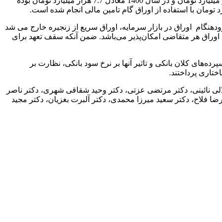
گفت: از سال 1399 تا کنون از طریق اوراق گام 63 هزار میلیارد تومان تامین مالی انجام شده است که این عدد در سال 1399 معادل 1.1 هزار میلیارد تومان و در سال 1400 معادل 7.7 هزار میلیارد تومان بوده
هنگام اوراق در بازار سرمایه، اوراق سریع از زنجیره خارج می شد
 دوم امکان ‌پذیر نمی‌باشد و از حلقه دوم به بعد نیز انتقال اوراق به بازار سرمایه جمعاً به میزان 25 درصد مبلغ اوراق هر متقاضی امکان‌پذیر می‌باشد. ضمن آنکه سقف تعهد برای
های کلان بانکی و تاثیر آنها بر نرخ سود بانکی، نظارت بر
ختاری پرداختند.
الی نائینی، دکتر مرتضی عزتی، دکتر وحید شقاقی شهری، دکتر ناصر
ضا فلاح، دکتر سعید میرزا محمدی، دکتر آلبرت بغزیان، دکتر مجید