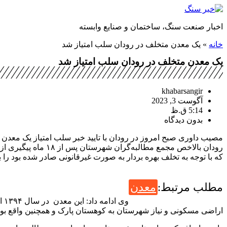
پرش
به
اخبار صنعت سنگ، ساختمان و صنایع وابسته
محتوا
خانه
»
یک معدن متخلف در رودان سلب امتیاز شد
یک معدن متخلف در رودان سلب امتیاز شد
khabarsangir
آگوست 3, 2023
5:14 ق.ظ
بدون دیدگاه
مصیب داوری صبح امروز در رودان با تایید خبر سلب امتیاز یک معدن
رودان بالاخص مجمع
که با توجه به تخلف بهره بردار به صورت غیرقانونی صادر شده بود را 
مطلب مرتبط:
معدن
وی
اراضی مسکونی و نیاز شهرستان به کوهستان پارک و همچنین واقع بودن معدن در حریم شهر در سال ۱۳۹۶ پروانه بهره‌برداری