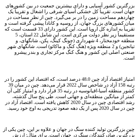
بزرگترین کشور آسیایی و دارای بیشترین جمعیت در بین کشورهای
جهان است. تقریباً کل خشکی آسیای شرقی را اشغال و تقریباً یک
چهاردهم مساحت زمین را در بر می‌گیرد. چین از نظر مساحت در
میان کشورهای بزرگ جهان، از روسیه و کانادا پیشی گرفته است و
تقریباً به اندازه کل اروپا است. این کشور دارای 33 قسمت است که
مستقیماً زیر نظر دولت مرکزی است. این شامل 22 استان، 5
منطقه خودمختار، 4 شهرداری (چونگ کینگ، پکن، شانگهای، و
تیانجین) و 2 منطقه ویژه (هنگ کنگ و ماکائو) است. شانگهای شهر
صنعتی اصلی این کشور و هنگ کنگ مرکز تجاری و بندر پیشرو
است.
امتیاز اقتصاد آزاد چین 48.0 درصد است، که اقتصاد این کشور را در
رتبه 158 آزاد در شاخص سال 2022 قرار می‌دهد. چین در میان 39
کشور منطقه آسیا-اقیانوسیه در رتبه 35 قرار دارد و امتیاز کلی آن
کمتر از میانگین منطقه‌ای و جهانی است. طی پنج سال گذشته،
رشد اقتصادی چین در سال 2020 کاهش یافته است. اقتصاد آزاد در
چین در سال 2020 پس از یک دهه صعود تدریجی به اوج خود رسید.
چین بزرگترین تولید کننده سنگ در جهان و علاوه بر این، چین یکی از
بزرگترین صادرکنندگان سنگ در جهان است. برای مثال: ارزش