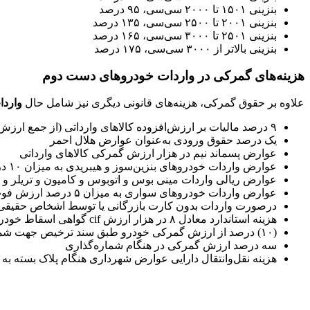
بنزینی ۱۵۰۱ تا ۲۰۰۰ سی‌سی، ۹۵ درصد
بنزینی ۲۰۰۱ تا ۲۵۰۰ سی‌سی، ۱۳۵ درصد
بنزینی ۲۵۰۱ تا ۳۰۰۰ سی‌سی، ۱۶۵ درصد
بنزینی بالاتر از ۳۰۰۰ سی‌سی، ۱۷۵ درصد
هزینه‌های گمرکی در واردات خودروهای دست دوم
علاوه بر حقوق گمرکی، هزینه‌های قانونی دیگری نیز شامل حال
واردا
۹ درصد مالیات بر ارزش‌افزوده کالاهای وارداتی (از جمع ارزش گمرکی و حقوق ورودی)
یک درصد حقوق ورودی به‌عنوان عوارض هلال احمر
عوارض پسماند نیم در هزار ارزش گمرکی کالاهای وارداتی
عوارض واردات خودروهای بنزین‌سوز و هیبریدی به میزان ۱۰ درصد ارزش گمرکی
عوارض ریالی واردات مینی بوس و اتوبوس و کامیون و تریلر و 
عوارض واردات خودروهای سواری به میزان ۵ درصد ارزش فوب
درصورت واردات بدون کارت بازرگانی یا توسط اشخاص حقیقی، ۲ درصد مالیات علی‌الحسا
هزینه استاندارد معادل ۸ در هزار ارزش cif گواهی اسقاط خودرو جهت پلاک هر خودروی ترخیص‌شده یا یک‌و‌نیم ( ۱.۵) درصد ارزش خودرو
(۱۰) درصد از ارزش گمرکی خودرو طبق سند ترخیص جهت شماره‌گذاری (عوارض راهنمایی‌ورانندگی)
سه درصد ارزش گمرکی در هنگام شماره‌گذاری
هزینه نقل‌وانتقال دارایی عوارض شهرداری هنگام پلاک بسته به 