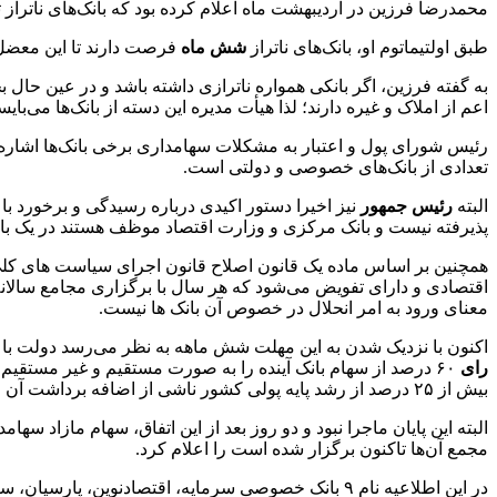
محمدرضا فرزین در اردیبهشت ماه اعلام کرده بود که بانک‌های ناتراز 
طبق اولتیماتوم او، بانک‌های ناتراز
شش ماه
فرصت دارند تا این معضل 
به گفته فرزین، اگر بانکی همواره ناترازی داشته باشد و در عین حال بخو
اعم از املاک و غیره دارند؛ لذا هیأت مدیره این دسته از بانک‌ها می‌ب
رئیس شورای پول و اعتبار به مشکلات سهامداری برخی بانک‌ها اشاره 
تعدادی از بانک‌های خصوصی و دولتی است.
البته
رئیس جمهور
نیز اخیرا دستور اکیدی درباره رسیدگی و برخورد با 
پذیرفته نیست و بانک مرکزی و وزارت اقتصاد موظف هستند در یک باز
اقتصادی و دارای تفویض می‌شود که هر سال با برگزاری مجامع سالانه ب
معنای ورود به امر انحلال در خصوص آن بانک ها نیست.
اکنون با نزدیک شدن به این مهلت شش ماهه به نظر می‌رسد دولت با 
رای
۶۰ درصد از سهام بانک آینده را به صورت مستقیم و غیر مستقیم 
بیش از ۲۵ درصد از رشد پایه پولی کشور ناشی از اضافه برداشت آن است، در جلسه آتی مجمع سالانه‌اش تعیین تکلیف کند.
البته این پایان ماجرا نبود و دو روز بعد از این اتفاق، سهام مازاد سه
مجمع آن‌ها تاکنون برگزار شده است را اعلام کرد.
در این اطلاعیه نام ۹ بانک خصوصی سرمایه، اقتصادنوین، پارسیان، سینا، تجارت، صادرات ایران، شهر، کارآفرین و گردشگری اعلام شد.