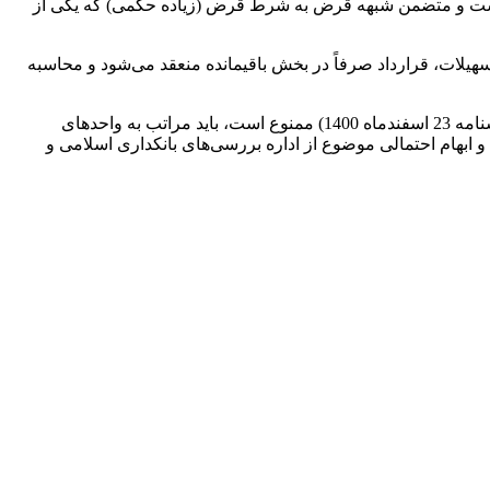
یست و متضمن شبهه قرض به شرط قرض (زیاده حکمی) که یکی از
هیلات، قرارداد صرفاً در بخش باقیمانده منعقد می‌شود و محاسبه
اخذ هرگونه سپرده به عنوان وثیقه نقدی به هر عنوان قبل و یا بعد از اعطای تسهیلات توسط بانک‏ یا مؤسسه اعتباری غیربانکی (براساس بخشنامه 23 اسفندماه 1400) ممنوع است، باید مراتب به واحدهای
ال و ابهام احتمالی موضوع از اداره بررسی‌های بانکداری اسلامی و