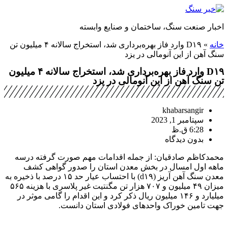
رش
خبار صنعت سنگ، ساختمان و صنایع وابسته
حتوا
انه
»
D۱۹ وارد فاز بهره‌برداری شد، استخراج سالانه ۴ میلیون تن
نگ آهن از این آنومالی در یزد
D۱۹ وارد فاز بهره‌برداری شد، استخراج سالانه ۴ میلیون
ن سنگ آهن از این آنومالی در یزد
khabarsangir
سپتامبر 1, 2023
6:28 ق.ظ
بدون دیدگاه
حمدکاظم صادقیان: از جمله اقدامات مهم صورت گرفته درسه
اهه اول امسال در بخش معدن استان را صدور گواهی کشف
معدن سنگ آهن آریز (d۱۹) با احتساب عیار حد ۱۵ درصد با ذخیره به
میزان ۴۹ میلیون و ۷۰۷ هزار تن مگنتیت غیر پلاسری با هزینه ۵۶۵
میلیارد و ۱۴۶ میلیون ریال ذکر کرد و این اقدام را گامی موثر در
هت تامین خوراک واحدهای فولادی استان دانست.