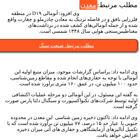
طلب مرتبط:
معدن
وی افزود: آنومالی D۱۹ در منطقه
لززایی بافق و در فاصله نزدیک به معادن چادرملو و چغارت واقع
ده و از جمله آنومالی‌های کشف شده در برداشت‌های
ناطیس‌سنجی هوایی سال ۱۳۴۸ شمسی است.
مطلب مرتبط: صنعت سنگ
ی ادامه داد: براساس گزارشات موجود، میزان منبع اولیه این
نومالی با توجه به حفاری‌های انجام شده و مقاطع زمین‌شناسی،
میلیون تن، در عمق ۱۶۰ متری برآورد شده است.
ه گفته این مسئول، در این آنومالی دو مرحله عملیات اکتشافی
ولیه توسط شرکت‌های تکنواکسپورت و سیگنال دلتا پارس صورت
رفته است.
ی ادامه داد: تاکنون ذخیره زمین شناسی این معدن در محدوده
جنوبی با عیار حد ۱۵ درصد، ۷۷ میلیون تن برآورد شده است که با
کمیل آنالیزهای آزمایشگاهی و حفاری های آتی میزان ذخیره
فزایش خواهد یافت.