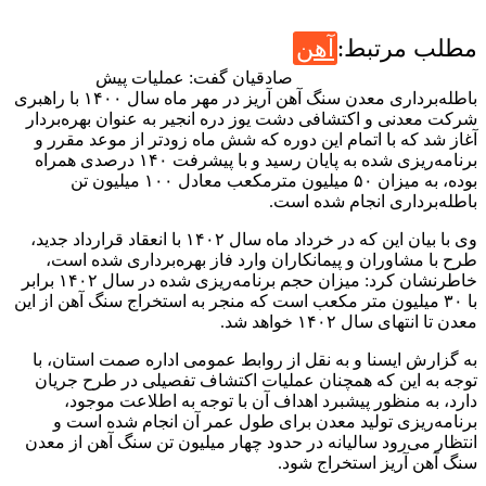
طلب مرتبط:
آهن
صادقیان گفت: عملیات پیش
باطله‌برداری معدن سنگ آهن آریز در مهر ماه سال ۱۴۰۰ با راهبری
رکت معدنی و اکتشافی دشت یوز دره انجیر به عنوان بهره‌بردار
غاز شد که با اتمام این دوره که شش ماه زودتر از موعد مقرر و
برنامه‌ریزی شده به پایان رسید و با پیشرفت ۱۴۰ درصدی همراه
بوده، به میزان ۵۰ میلیون مترمکعب معادل ۱۰۰ میلیون تن
اطله‌برداری انجام شده است.
وی با بیان این که در خرداد ماه سال ۱۴۰۲ با انعقاد قرارداد جدید،
رح با مشاوران و پیمانکاران وارد فاز بهره‌برداری شده است،
خاطرنشان کرد: میزان حجم برنامه‌ریزی شده در سال ۱۴۰۲ برابر
با ۳۰ میلیون متر مکعب است که منجر به استخراج سنگ آهن از این
دن تا انتهای سال ۱۴۰۲ خواهد شد.
ه گزارش ایسنا و به نقل از روابط عمومی اداره صمت استان، با
وجه به این که همچنان عملیات اکتشاف تفصیلی در طرح جریان
ارد، به منظور پیشبرد اهداف آن با توجه به اطلاعت موجود،
رنامه‌ریزی تولید معدن برای طول عمر آن انجام شده است و
نتظار می‌رود سالیانه در حدود چهار میلیون تن سنگ آهن از معدن
نگ آهن آریز استخراج شود.