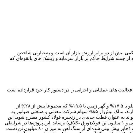
لص ارزش دارایی‌های این شرکت کمی بیش از دو برابر ارزش بازار آن است و به‌عبارتی شاخص
 دلایل متعدد از جمله شرایط حاکم بر بازار سرمایه و ریسک های بالقوه‌ای که
عالیت های عملیاتی و اجرایی را در دستور کار خود قرارداده است
سرمایه‌گذاری توسعه معادن و فلزات علاوه بر سهامداری در شرکت‌های بزرگ معدنی کشور همانند گل‌گهر با درصد سهامداری ۲۳%، چادر ملو با ۱۷.۵% و گهر زمین با ۱۹.۵% که مجموعا بیش از ۲۸% از
کنسانتره و ۱۹% از گندله کل کشور را تولید می‌کنند و سهم به‌سزایی در تامین خوارک شرکت‌های فولاد سازی کشور و ابتدای زنجیره فولاد دارند، مالک بیش از ۸۵% سهام شرکت معدنی و صنعتی صبانور به
اند به عنوان قطب جدیدی در زنجیره فولاد کشور مطرح شود. این
، ۱.۶ میلیون تن آهن اسفنجی و ۱ میلیون تن فولاد(ورق -کلاف) برساند. این پروژه‌ها در شرایطی
در حال طی نمودن مسیر پیشرفت خود هستند که شرکت در برنامه حفاری اکتشافی خود در سال ۱۴۰۱ که بالغ بر ۱۳۳ هزار متر می باشد به ذخایر پیش بینی شده‌ای از سنگ آهن به میزان ۸۰ میلیون تن دست