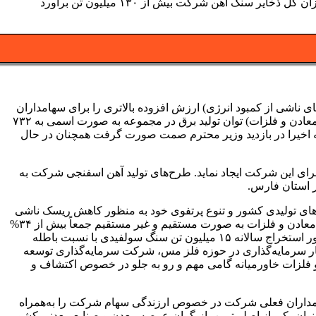
یافته است. ارزش برجای این افزایش ظرفیت رقمی بالغ بر ۲۵۰ میلیون دلار است. با احتساب ذخایر قطعی قبلی شرکت (۵۶ میلیون تن) میزان کل ذخایر سنگ آهن شرکت بیش از ۱۳۰ میلیون تن برآورد
ناشی از کمبود انرژی) ارزش افزوده بالاتری را برای سهامداران
ایجاد خواهدنمود. در حال حاضر با بهره‌برداری از بلوک دوم نیروگاه گازی سمنان توسط شرکت پویا انرژی(هلدینگ انرژی زیرمجموعه توسعه معادن و فلزات) توان تولید برق در مجموعه به صورت اسمی به ۷۳۲
که اخیرا در بازدید وزیر محترم صمت صورت گرفت همچنان در حال
 برای این شرکت ایجاد نماید. طرح‌های تولید آهن اسفنجی شرکت به
‌های تولیدی کشور و تنوع پرتفوی خود به منظور کاهش ریسک ناشی
از تمرکز، اقدام به سرمایه‌گذاری در فلزات غیرآهنی همانند فلز مس در قالب شرکت توسعه معادن و صنایع مس جانجا نموده است. شرکت معادن و فلزات به صورت مستقیم و غیر مستقیم جمعاً بیش از ۳۴%
از سهام شرکت مذکور را در مالکیت خود دارد و از این حیث بیشترین درصد مالکیت را در بین اعضای کنسرسیوم داراست. این طرح به منظور استخراج سالانه ۱۵ میلیون تن سنگ سولفیدی با نسبت باطله
وی طلا طراحی گردیده است و پیش‌بینی می‌شود ظرف ۶۰ ماه به اتمام برسد. در کنار سرمایه‌گذاری در حوزه فلز مس، شرکت سرمایه‌گذاری توسعه
و فلزات خاورمیانه گامی مهم و رو به جلو در خصوص اکتشاف و
هامداران فعلی شرکت در خصوص ارزندگی سهام شرکت را به‌همراه
‌عنوان یکی از اصلی‌ترین بازیگران عرصه معدن و صنایع معدنی کشور