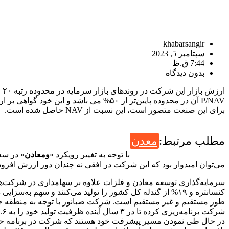
khabarsangir
سپتامبر 5, 2023
7:44 ق.ظ
بدون دیدگاه
ار
P/NAV آن در محدوده پایین‌تر از ۵۰% می
برای این صنعت متصور است، این نسبت از NAV حاصل شده است.
مطلب مرتبط:
معدن
با توجه به تغییر رویکرد «
ومعادن
» در سه
می‌توان امیدوار بود که این شرکت در افقی نه چندان دور ارزش افزوده 
طور مستقیم و غیر مستقیم است. شرکت صبانور با توجه به منطقه جغ
شرکت برنامه‌ریزی کرده تا در ۳ سال آینده ظرفیت تولید خود را به ۳.۶ میلیون تن کنسانتره، ۱.۵ میلیون تن