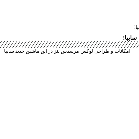
ا!
ایپا!