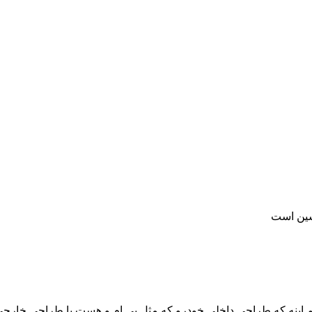
اشین است
اونم اینه که طراحی داخلی خودرو که مثل بی ام و هست با طراحی خارج