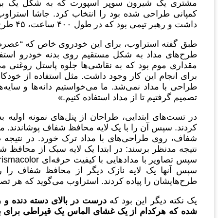
مشتری یک شیرون سوپر اسپورت که به شکل یک بوم
کمپانی طراحی شده بود را انتخاب کرد. جاشا استراوب
داشت و رهبر تیمی بود که در طول ۴۰۰ ساعت، ۴۵ طرح را با دست دورتادور خودرو طراحی کردند.
طبق گفته استراوب، برای این خودروی خاص که “عصرطلای
طرح‌های مداد به شکل مستقیم روی بدنه خودرو استفاده 
مقداری موم بود که به نقاشی‌ها جلوه پاستل روغنی می‌
برای انجام این کار وجود داشت. مثل استفاده از خودکار
طراحی با مداد نمی‌شد. ما می‌خواستیم دانه‌ها و سایه‌ه
تصمیم گرفتیم تا از مداد استفاده کنیم.»
در تست‌های ابتدایی، طراحان از پنل‌های نمونه اولیه 
کردند. سپس آن را با یک لایه محافظ شفاف پوشاندند. مش
شفاف، روی طراحی‌های با مداد ترک خورد. در نتیجه طر
نتیجه مدنظر برسند: در ابتدا یک لایه سبک از محافظ 
سپس آنها یک لایه نازک دیگر از محافظ شفاف را رو
طرح‌هایشان را پیاده کردند. استراوب می‌گوید که هر ت
یک نکته دیگر این بود که
درست در بالای دسته دنده و رو
شده که هرکدام از یک غشای الماس یک قیراطی برای بهره