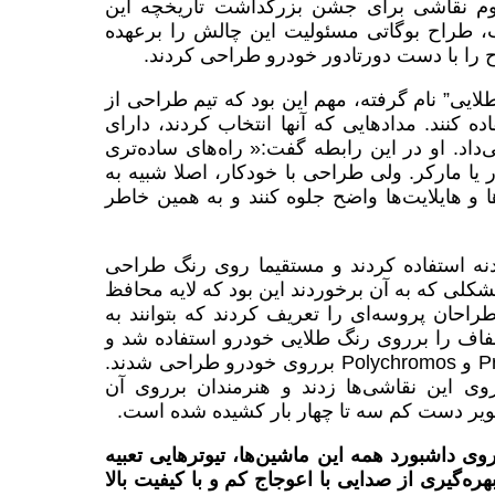
 نقاشی برای جشن بزرگداشت تاریخچه این
، طراح بوگاتی مسئولیت این چالش را برعهده
ی” نام گرفته، مهم این بود که تیم طراحی از
کنند. مدادهایی که آنها انتخاب کردند، دارای
داد. او در این رابطه گفت:« راه‌های ساده‌تری
 یا مارکر. ولی طراحی با خودکار، اصلا شبیه به
ا و هایلایت‌ها واضح جلوه کنند و به همین خاطر
بدنه استفاده کردند و مستقیما روی رنگ طراحی
کلی که به آن برخوردند این بود که لایه محافظ
احان پروسه‌ای را تعریف کردند که بتوانند به
شفاف را برروی رنگ طلایی خودرو استفاده شد و
سپس تصاویر با مدادهایی با کیفیت حرفه‌ای Prismacolor و Polychromos برروی خودرو طراحی شدند.
ی این نقاشی‌ها زدند و هنرمندان برروی آن
صویر دست کم سه تا چهار بار کشیده شده است.
ی داشبورد همه این ماشین‌ها، تیوترهایی تعبیه
‌گیری از صدایی با اعوجاج کم و با کیفیت بالا