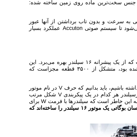
ز جنس سخت‌ترین ماده روی زمین ساخته شده:
 به سرعت و بدون تاب برداشتن از آنها عبور
می‌کند و جفت شدن آن با قطعات تیتانیومی، باعث می‌شود تا سیستم صوتی Accuton عملکرد بسیار
شیرون سوپر اسپورت در حال حاضر تنها ماشینی است که از یک پیشرانه ۱۶ سیلندر بهره می‌برد. این
موتور که اولین بار در Veyron ۲۰۰۵ به کار گرفته شده بود، متشکل از ۳۵۰۰ قطعه مجزاست که
اما اگر بخواهیم مروری کوتاه بر پیش زمینه این موتور داشته باشیم، باید بدانیم که حرف V در نام موتور
V۸ ، به دلیل شکل آن انتخاب شده است. دو بانک چهارسیلندر هر کدام در یک پیکربندی V شکل مرتب
شده‌اند. اما موتور این خودرو W۱۶ نام دارد و حرف W به این خاطر است که سیلندرها با فرمت W برای
در حقیقت مهندسان بوگاتی یک موتور ۱۶ سیلندر را ساخته‌اند که