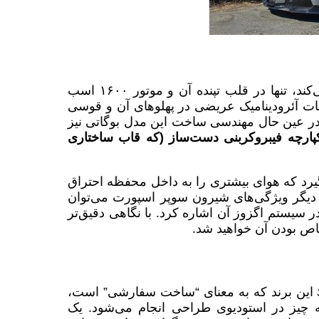
البته آنچه این اتومبیل بوگاتی را خاص و هیجان‌انگیز می‌کند، تنها در قلب تپنده آن و موتور ۱۶۰۰ اسب
 آئرودینامیک عریضی در پهلوهای آن و قوسی
در عین حال مهندسی ساخت این مدل بوگاتی نیز
پارچه فیبروکربنی دست‌ساز (که قاب ساختاری
۱ سیلندر و۴ توربو نیرو می‌گیرد که هوای بیشتری را به داخل محفظه احتراق
ز دیگر ویژگی‌های شیرون سوپر اسپورت می‌توان
 سیستم صوتی Accuton و تیتانیوم در سیستم اگزوز آن اشاره کرد. با نگاهی دقیق‌تر
اص بودن آن خواهید شد.
این برند که به معنای “ساخت سفارشی” است،
چیز در استودیوی طراحی انجام می‌شود. یک