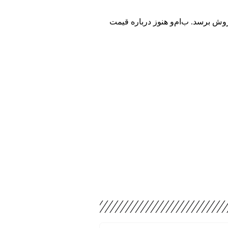
 در شهر دِبرِتسِن مجارستان تولید خواهد شد. این خودرو احتمالا تا پایان سال ۲۰۲۶ به مرحله فروش برسد. ب‌ام‌و هنوز درباره قیمت