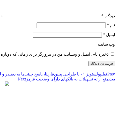
دیدگاه
*
نام
*
ایمیل
*
وب‌ سایت
ذخیره نام، ایمیل و وبسایت من در مرورگر برای زمانی که دوباره 
Prev
قبلی
پولستونز ۰۱ با طراحی پینین‌فارینا، پاسخ چینی‌ها به دیفندر و لکسوس GX
بعدی
منع ارائه تسهیلات به بانکهای دارای وضعیت قرمز
Next