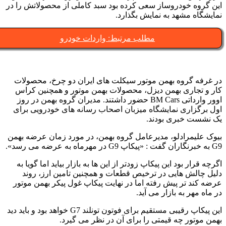
ین گروه خودروساز سعی کرده بود سبد کاملی از محصولاتش را در
مایشگاه مشهد به نمایش بگذارد.
مطلب مرتبط: واردات خودرو
ر غرفه گروه بهمن موتور سیکلت های ایران دو چرخ، محصولات
ار و تجاری بهمن دیزل، محصولات بهمن موتور و همچنین کراس
اوور وارداتی BM Cars حضور داشتند. مدیران گروه بهمن در روز
ول برگزاری نمایشگاه میزبان اصحاب رسانه های خودرویی برای
ک نشست خبری بودند.
یوک علیمرادلو، مدیرعامل گروه بهمن، در مورد زمان عرضه بهمن
ت : «پیکاپ G9 در مهرماه به عرضه می رسد».
گرچه قرار بود این پیکاپ زودتر از این ها به بازار بیاید اما گویا به
لیل چالش هایی در ترخیص قطعات و همچنین تامین ارز، روند
رضه کند تر پیش رفته اما در نهایت پیکاپ غول پیکر بهمن موتور
ر ماه مهر به بازار می آید.
این پیکاپ رقیبی مستقیم برای فوتون تونلند G7 خواهد بود و باید دید
همن موتور چه قیمتی را برای آن در نظر می گیرد.