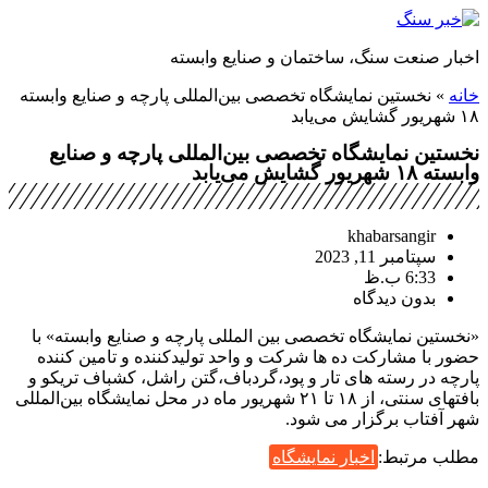
پرش
به
اخبار صنعت سنگ، ساختمان و صنایع وابسته
محتوا
خانه
»
نخستین نمایشگاه تخصصی بین‌المللی پارچه و صنایع وابسته
۱۸ شهریور گشایش می‌یابد
نخستین نمایشگاه تخصصی بین‌المللی پارچه و صنایع
وابسته ۱۸ شهریور گشایش می‌یابد
khabarsangir
سپتامبر 11, 2023
6:33 ب.ظ
بدون دیدگاه
«نخستین نمایشگاه تخصصی بین المللی پارچه و صنایع وابسته» با
حضور با مشارکت ده ها شرکت و واحد تولیدکننده و تامین کننده
پارچه در رسته های تار و پود،گردباف،گتن راشل، کشباف تریکو و
بافتهای سنتی، از ١٨ تا ٢١ شهریور ماه در محل نمایشگاه بین‌المللی
شهر آفتاب برگزار می شود.
مطلب مرتبط:
اخبار نمایشگاه