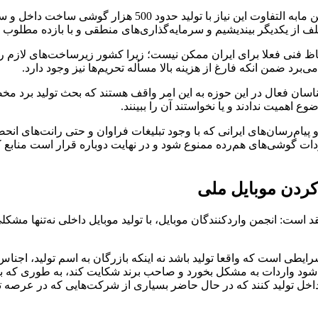
عالیان نیاز بازار داخل را حدود 14 میلیون دستگاه ذکر و بیان 
لف از یکدیگر بیندیشیم و سرمایه‌گذاری‌های منطقی و با بازده مطلوب ر
 فنی فعلا برای ایران ممکن نیست؛ زیرا کشور زیرساخت‌های لازم را ب
‌برد ضمن انکه فارغ از هزینه بالا مسأله تحریم‌ها نیز وجود دارد.
اسان فعال در این حوزه به این امر واقف هستند که بحث تولید برد مخ
 اهمیت ندادند و یا نخواستند آن را ببینند.
 ادامه داد: در حوزه تلفن همراه نیز پس از تجربه ناموفق برند Gplus و پیام‌رسان‌های ایرانی که با وجود ت
اردات گوشی‌های هم‌رده ممنوع شود و در نهایت دوباره قرار است منا
ردن موبایل ملی
است: انجمن واردکنندگان موبایل، با تولید موبایل داخلی نه‌تنها مشک
رایطی است که واقعا تولید باشد نه اینکه بازرگان به اسم تولید، اجناس
عث می‌شود واردات به مشکل بخورد و صاحب برند شکایت کند، به طوری که
ر داخل تولید کنند که در حال حاضر بسیاری از شرکت‌هایی که در عرصه تو