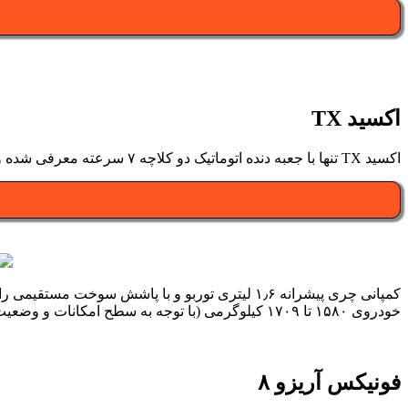
اکسید TX
اکسید TX تنها با جعبه دنده اتوماتیک دو کلاچه ۷ سرعته معرفی شده و مشتریان می توانند با انتخاب نمونه های دو دیفرانسیل، انتقال نیرو به هر چهار چرخ این کراس اوور چینی را در اختیار داشته باشند.
خودروی ۱۵۸۰ تا ۱۷۰۹ کیلوگرمی (با توجه به سطح امکانات و وضعیت انتقال قدرت) به شتاب صفر تا ۱۰۰ کیلومتر بر ساعت کمتر از ۹٫۲ تا ۱۰٫۲ ثانیه برساند.
فونیکس آریزو ۸