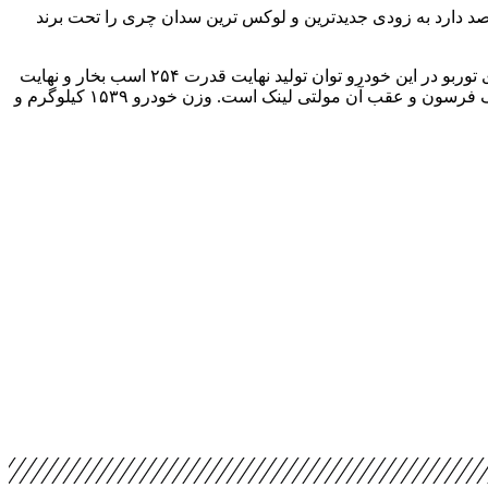
حالا مدیران خودرو قصد دارد به زودی جدیدترین و لوکس ترین سدان چری را تحت برند
اطلاعات جدید حاکی از آن است که فونیکس آریزو ۸ با پیشرانه ۲ لیتر توربو TGDi (پیشرانه تیگو ۸ پرومکس) به بازار می آید. پیشرانه ۲ لیتری توربو در این خودرو توان تولید نهایت قدرت ۲۵۴ اسب بخار و نهایت
گشتاور ۳۹۰ نیوتن متر را دارد و قدرت از طریق جعبه دنده ۷ سرعته دوکلاچه تَر به چرخ های جلو خواهد رسید. تعلیق جلوی آریزو ۸ از نوع مک فرسون و عقب آن مولتی لینک است. وزن خودرو ۱۵۳۹ کیلوگرم و