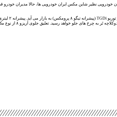
یر آریزو ۶ پرو و KMC J7 و نیز روی کار آمدن خودرویی نظیر شاین مکس ایران خودرویی ها، 