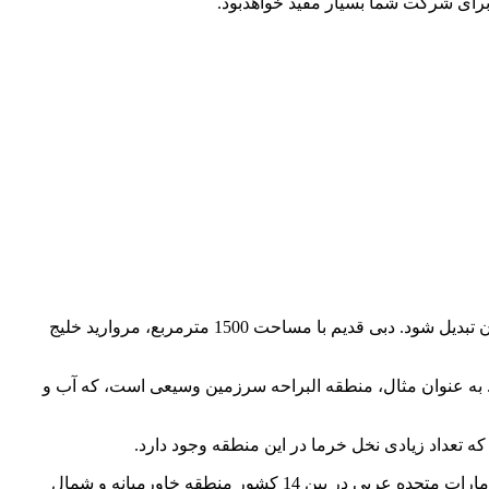
 برای شرکت شما بسیار مفید خواهدبود.
دبی با مساحت 1000 مایل مربع دومین کشور بزرگ امارات است، چنین موقعیت استراتژیکی باعث شد تا دبی به یک مرکز تجاری کلیدی جهان تبدیل شود. دبی قدیم با مساحت 1500 مترمربع، مروارید خلیج
د. به عنوان مثال، منطقه البراحه سرزمین وسیعی است، که آب و
که تعداد زیادی نخل خرما در این منطقه وجود دارد.
امتیاز اقتصاد آزاد امارات متحده عربی 70.2 است، که اقتصاد این کشور را به سی و سومین اقتصاد آزاد در شاخص سال 2022 تبدیل می‌کند. امارات متحده عربی در بین 14 کشور منطقه خاورمیانه و شمال