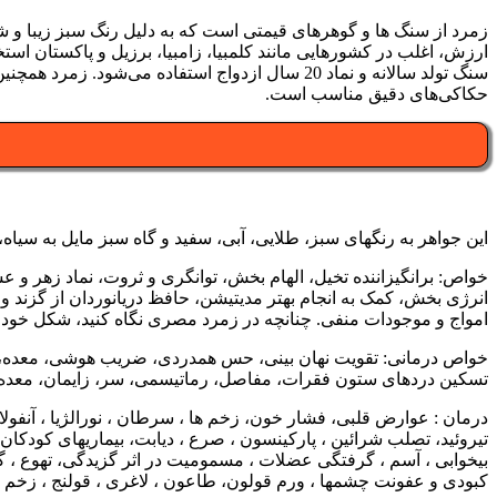
زمرد از سنگ ها و گوهرهای قیمتی است که به دلیل رنگ سبز زیبا و شف
ارزش، اغلب در کشورهایی مانند کلمبیا، زامبیا، برزیل و پاکستان است
سنگ تولد سالانه و نماد 20 سال ازدواج استفاده 
حکاکی‌های دقیق مناسب است.
این جواهر به رنگهای سبز، طلایی، آبی، سفید و گاه سبز مایل به سیاه، سبز
خواص: برانگیزاننده تخیل، الهام بخش، توانگری و ثروت، نماد زهر و
انرژی بخش، کمک به انجام بهتر مدیتیشن، حافظ دریانوردان از گزند 
امواج و موجودات منفی. چنانچه در زمرد مصری نگاه کنید، شکل خود ر
خواص درمانی: تقویت نهان بینی، حس همدردی، ضریب هوشی، معده، ص
تسکین دردهای ستون فقرات، مفاصل، رماتیسمی، سر، زایمان، معده.
درمان : عوارض قلبی، فشار خون، زخم ها ، سرطان ، نورالژیا ، آنفولا
تیروئید، تصلب شرائین ، پارکینسون ، صرع ، دیابت، بیماریهای کودکا
بیخوابی ، آسم ، گرفتگی عضلات ، مسمومیت در اثر گزیدگی، تهوع ، گ
کبودی و عفونت چشمها ، ورم قولون، طاعون ، لاغری ، قولنج ، زخم ا