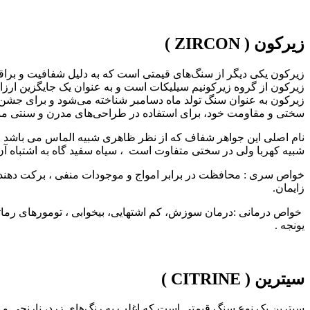
زیرکون ( ZIRCON )
زیرکون یکی دیگر از سنگ‌های قیمتی است که به دلیل شفافیت و براقی
زیرکون از گروه زیرکونیم سیلیکات است و به عنوان یک جایگزین ارزا
زیرکون به عنوان سنگ تولد ماه دسامبر شناخته می‌شود و برای جشن‌
سختی و مقاومت خود، برای استفاده در طراحی‌های مدرن و سنتی 
نام اصلی این جواهر شفاف که از نظر ظاهری شبیه الماس می باشد ، و
شبیه کهربا ولی در سختی متفاوت است ، سیاه سفید گاه به اشتباه آن را پل
خواص سری : محافظت در برابر امواج و موجودات منفی ، برکت دهنده 
زایمان.
خواص درمانی :درمان سوزش، کم اشتهایی، بیخوابی ، تومورهای رماتیسم
یونجه .
سیترین ( CITRINE )
سیترین یک نوع سنگ قیمتی است که اغلب به رنگ‌های زرد، نارنجی و قر