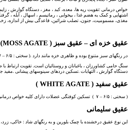
خواص درمانی :تقویت ریه ها، معده، کبد ، مغز ، دستگاه گوارش ، زا
اشتهایی و کمک به هضم غذا ، بیخوابی ، رماتیسم ، اسهال ، آبله ، گر
مغذی، مسمومیت، جنون، تصلب شرائین، قاعدگی بیش از اندازه، زخم 
عقیق خزه ای – عقیق سبز ( MOSS AGATE)
در رنگهای سبز متنوع بوده و ظاهری خزه مانند دارد .( سختی : ۶/۵ – ۷ )
سنگ حامی کشاورزان ، باغبانان و روستائیان است. تقویت ارتباط با ط
دستگاه گوارش ، التهابات .تسکین دردهای سینوسهای پیشانی .مفید جه
عقیق سفید ( WHITE AGATE )
( سختی : ۶/۵ – ۷ ) تسکین کوفتگی عضلات دارای کلیه خواص درمانی عقیق
عقیق سلیمانی
این نوع عقیق درخشنده با چمک بلورین و به رنگهای شاد : خاکی، زرد، سفی