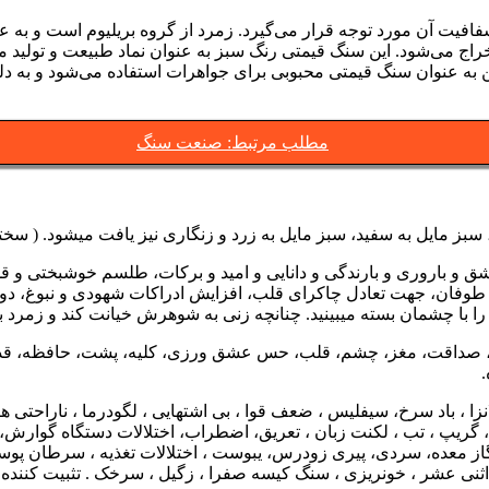
افیت آن مورد توجه قرار می‌گیرد. زمرد از گروه بریلیوم است و به عن
خراج می‌شود. این سنگ قیمتی رنگ سبز به عنوان نماد طبیعت و تولید م
می‌شود. زمرد همچنین به عنوان سنگ قیمتی محبوبی برای جواهرات استفاده می‌شو
مطلب مرتبط: صنعت سنگ
 مایل به سفید، سبز مایل به زرد و زنگاری نیز یافت میشود. ( سختی : ۷/۵ –
 عشق و باروری و بارندگی و دانایی و امید و برکات، طلسم خوشبختی و
و طوفان، جهت تعادل چاکرای قلب، افزایش ادراکات شهودی و نبوغ، دو
ا با چشمان بسته میبینید. چنانچه زنی به شوهرش خیانت کند و زمرد 
داقت، مغز، چشم، قلب، حس عشق ورزی، کلیه، پشت، حافظه، قدرت بی
نزا ، باد سرخ، سیفلیس ، ضعف قوا ، بی اشتهایی ، لگودرما ، ناراحتی 
ن، گریپ ، تب ، لکنت زبان ، تعریق، اضطراب، اختلالات دستگاه گوارش،
از معده، سردی، پیری زودرس، یبوست ، اختلالات تغذیه ، سرطان پوست 
ثنی عشر ، خونریزی ، سنگ کیسه صفرا ، زگیل ، سرخک . تثبیت کننده ا