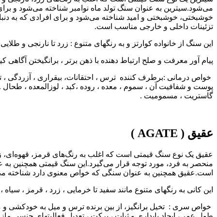
می‌شود.سیترین به عنوان سنگ تولد ماه نوامبر شناخته می‌شود و برای
خوشبختی، خوشبختی و امید شناخته می‌شود و برای افرادی که به دنبا
تزئینات داخلی و خارجی مناسب است.
این سنگ از خانواده کوارتز و به رنگهای متنوع : زرد تا نارنجی و طلایی ی
پیام آور معرفت و صلح ارتباط دهنده با ذهن برتر ، برانگیختن آگاهی 
خواص درمانی :برطرف کننده ترس ، احتقانات، بیقراری ، آزردگی ، تم
پوست و شفافیت آن ، سموم ، معده ، روده ،کبد ، لوزالمعده ، طحال 
گاستریت ، مسمومیت .
عقیق ( AGATE )
عقیق یک نوع سنگ قیمتی است که اغلب به رنگ‌های قرمز، قهوه‌ای، زرد 
منحصر به فرد، مورد توجه قرار می‌گیرد.این سنگ قیمتی همچنین به 
است.عقیق همچنین به عنوان سنگی که خواص معنوی دارد شناخته می‌شود
این کانی به رنگهای متنوع مانند سفید تا خرمایی ، زرد ، قرمز ، سیاه ، ک
خواص سری : تخیل برانگیز، از بین برنده ترس و میل به خودکشی و موا
طول عمر ، ایجاد پایداری و ثبات ، برکت ، تعديل فعالیتهای جنسی ماز