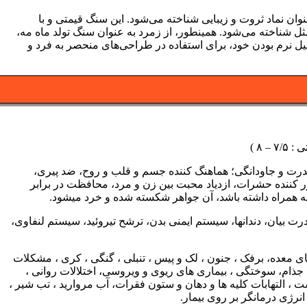
وان نماد ثروت و زیبایی شناخته می‌شود. این سنگ قیمتی و با
ثل شناخته می‌شود. همینطور، از زمرد به عنوان سنگ تولد ماه مه،
د و به دلیل نرم بودن خود، برای استفاده در طراحی‌های منحصر به فرد و
 ۸ )
 قدرت و جاودانگی؛ هماهنگ کننده جسم و قلب و روح، ضد پیری،
ر کننده حشرات، ازدیاد محبت بین زن و مرد، محافظت در برابر
به همراه داشته باشد، آن جواهر شکسته شده و خرد میشود.
ان، دندانها، سیستم ایمنی بدن، ترشح تیروئید، سیستم لنفاوی،
های معده، برفک ، جنون ، لک و پیس ، تنبلی ، گنگی ، کری ، مشکلات
 جذام، سوختگی ، بیماری های ریوی و ویروسی، اختلالات روانی ،
، التهابات کلیه ها و دهان و ستون فقرات، آب مروارید ، تب شیر ،
نرژی درمانگر بر روی بیمار.