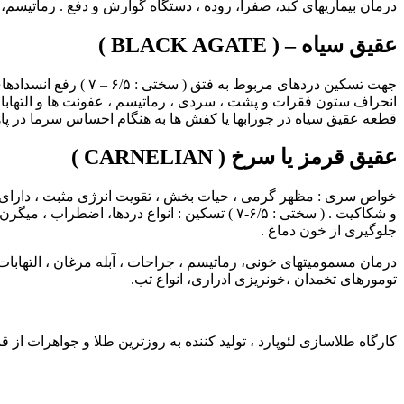
درمان بیماریهای کبد، صفرا، روده ، دستگاه گوارش و دفع . رماتیسم
عقیق سیاه – ( BLACK AGATE )
جهت تسکین دردهای مر
انحراف ستون فقرات و پشت ، سردی ، رماتیسم ، عفونت ها و التهابات 
قطعه عقیق سیاه در جورابها یا کفش ها به هنگام احساس سرما در پاها
عقیق قرمز یا سرخ ( CARNELIAN )
خواص سری : مظهر گرمی ، حیات بخش ، تقویت انرژی مثبت ، دارای خ
و شکاکیت . ( سختی : ۶/۵-۷ ) تسکین : انواع 
جلوگیری از خون دماغ .
درمان مسمومیتهای خونی، رماتیسم ، جراحات ، آبله مرغان ، التهابات ک
تومورهای تخمدان ،خونریزی ادراری، انواع تب.
کارگاه طلاسازی لئوپارد ، تولید کننده به روزترین طلا و جواهرات از ق