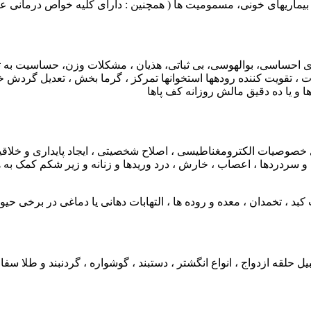
، بیماریهای خونی، مسمومیت ها ( همچنین : دارای کلیه خواص درمانی ع
بوط به فتق ( سختی : ۶/۵ – ۷ ) رفع انسدادهای احساسی، بوالهوسی، بی ثباتی، هذیان ، مشکل
، تقویت کننده رودهها استخوانها تمرکز ، گرما بخش ، تعدیل گردش خو
 و یا ده دقیق مالش روزانه کف پاها
صوصیات الکترومغناطیسی ، اصلاح شخصیتی ، ایجاد پایداری و خلاقیت
دردها، اضطراب ، میگرن و سردردها ، اعصاب ، خارش ، درد وریدها و زنانه و زی
بد ، تخمدان ، معده و روده ها ، التهابات دهانی یا دماغی در برخی حیو
بیل حلقه ازدواج ، انواع انگشتر ، دستبند ، گوشواره ، گردنبند و طلا 