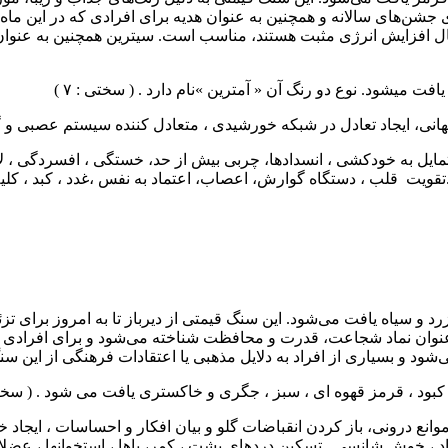
 جشن‌های سالانه و همچنین به عنوان هدیه برای افرادی که در این ما
ل افزایش انرژی مثبت هستند، مناسب است. سیترین همچنین به عنوان ی
افت میشود. نوع دو رنگ آن « آمترین »نام دارد . ( سختی : ۷ )
کیهانی، ایجاد تعادل در شبکه خورشیدی ، متعادل کننده سیستم عصبی و 
ایل به خودکشی ، انسدادها، چربی بیش از حد، خستگی ، افسردگی ، لاغ
.تقویت قلب ، دستگاه گوارش، اعصاب، اعتماد به نفس ،غدد ، کبد ، کل
و سیاه یافت می‌شود. این سنگ قیمتی از دیرباز تا به امروز برای تزئی
عنوان نماد شجاعت، قدرت و محافظت شناخته می‌شود و برای افرادی ک
 و بسیاری از افراد به دلایل مذهبی یا اعتقادات فرهنگی از این سنگ 
بود ، قرمز قهوه ای ، سبز ، جگری و خاکستری یافت می شود . ( سختی : ۶/۵ –
نع درونی، باز کردن انقباضات گلو و بیان افکار و احساسات ، ایجاد 
اد ، خوش شانسی . تسکین دردهای پشت ، کمر، پاها ، استخوانها ، عضلا