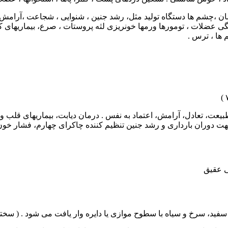
یمان ،چشم ها دستگاه تولید مثل، رشد جنین ، شنوایی ، شجاعت ،آرام
فتگی عضلات ، تومورها ورمها خونریزی لثه پروستات ، صرع، بیماریهای 
ها ، ترس .
بیعت، تعادل، آرامش، اعتماد به نفس . درمان دیابت، بیماریهای قلب و
ت دوران بارداری و رشد جنین تنظیم کننده چاکرای چهارم، فشار خون،
د، سرخ و سیاه با سطوح موازی یا دایره وار یافت می شود . ( سختی : ۶/۵ –