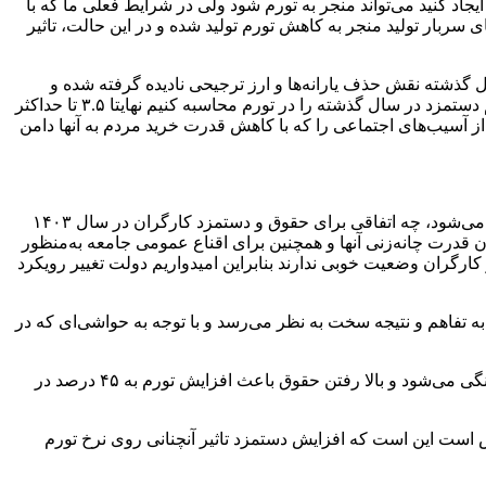
د کنید می‌تواند منجر به تورم شود ولی در شرایط فعلی ما که با
 سربار تولید منجر به کاهش تورم تولید شده و در این حالت، تاثیر
 عوامل مهم بروز تورم در اقتصاد ایران گفت: این صحبت‌ها در حالی مطرح می‌شود که در تورم ۴۵ درصدی سال گذشته نقش حذف یارانه‌ها و ارز ترجیحی نادیده گرفته شده و
عنوان می‌شود افزایش ۵۷ درصدی دستمزد کارگران منجر به تورم ۴۵ درصدی شده است. این در حالی است که اگر بخواهیم تاثیر ریالی رقم دستمزد در سال گذشته را در تورم محاسبه کنیم نهایتا ۳.۵ تا حداکثر
 از آسیب‌های اجتماعی را که با کاهش قدرت خرید مردم به آنها دامن
نماینده کارگران در شورای عالی کار در پاسخ به این سوال که با توجه به اینکه دولتمردان مدعی هستند افزایش دستمزد منجر به تشدید تورم می‌شود، چه اتفاقی برای حقوق و دستمزد کارگران در سال ۱۴۰۳
دن قدرت چانه‌زنی آنها و همچنین برای اقناع عمومی جامعه به‌منظور
رگران وضعیت خوبی ندارند بنابراین امیدواریم دولت تغییر رویکرد
به تفاهم و نتیجه سخت به نظر می‌رسد و با توجه به حواشی‌ای که در
صولت مرتضوی وزیر کار اخیرا با بیان اینکه افزایش ۵۷ درصدی حقوق به نفع کارگران نبود، عنوان کرد: افزایش حقوق منجر به افزایش نقدینگی می‌شود و بالا رفتن حقوق باعث افزایش تورم به ۴۵ درصد در
 است این است که افزایش دستمزد تاثیر آنچنانی روی نرخ تورم