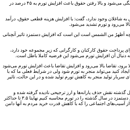
صولت مرتضوی وزیر کار اخیرا با بیان اینکه افزایش ۵۷ درصدی حقوق به نفع کارگران نبود، عنوان کرد: افزایش حقوق منجر به افزایش نقدینگی می‌شود و بالا رفتن حقوق باعث افزایش تورم به ۴۵ درصد در
نظور رئیس سازمان برنامه و بودجه هم با بیان اینکه ظرفیت پرداخت ۳۰ درصد افزایش حقوق به شاغلان وجود ندارد، گفت: با افزایش هزینه قطعی حقوق، درآمد
الا می‌رود و تورم تشدید می‌شود.
چه اَظهرُ من الشمس است این است که افزایش دستمزد تاثیر آنچنانی
ای پرداخت حقوق کارکنان و کارگرانی که زیر مجموعه خود دارد،
به دنبال آن افزایش تورم می‌شود این فرضیه کاملا باطل است.
ا برود، تقاضا بالا می‌رود و افزایش تقاضا باعث افزایش تورم می‌شود
د کنید می‌تواند منجر به تورم شود ولی در شرایط فعلی ما که با
 سربار تولید منجر به کاهش تورم تولید شده و در این حالت، تاثیر
 عوامل مهم بروز تورم در اقتصاد ایران گفت: این صحبت‌ها در حالی مطرح می‌شود که در تورم ۴۵ درصدی سال گذشته نقش حذف یارانه‌ها و ارز ترجیحی نادیده گرفته شده و
عنوان می‌شود افزایش ۵۷ درصدی دستمزد کارگران منجر به تورم ۴۵ درصدی شده است. این در حالی است که اگر بخواهیم تاثیر ریالی رقم دستمزد در سال گذشته را در تورم محاسبه کنیم نهایتا ۳.۵ تا حداکثر
 از آسیب‌های اجتماعی را که با کاهش قدرت خرید مردم به آنها دامن