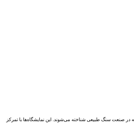
ان و India Stonemart در جیپور هند، به‌عنوان رویدادهای برجسته در صنعت سنگ طبیعی شناخته می‌شوند. این نمایشگاه‌ها با تمرکز