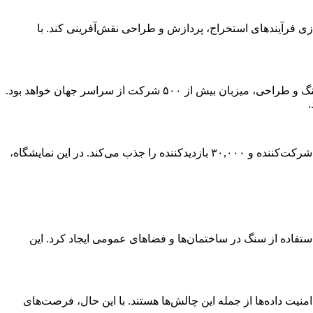
 ابزار قدرتمند در صنایع مختلف مطرح شده است. در صنعت سنگ، AI می‌تواند در بهینه‌سازی فرآیندهای استخراج، پردازش و طراحی نقش‌آفرینی کند. با
نمایشگاه Stone+tec 2026 از ۱۷ تا ۲۰ ژوئن در نورنبرگ آلمان برگزار می‌شود. این نمایشگاه با تمرکز بر سنگ طبیعی، فناوری‌های پردازش سنگ و طراحی، میزبان بیش از ۵۰۰ شرکت از سراسر جهان خواهد بود.
India Stonemart 2026 از ۵ تا ۸ فوریه در جیپور هند برگزار می‌شود. این نمایشگاه به‌عنوان بزرگ‌ترین رویداد صنعت سنگ در هند، بیش از ۳۴۸ شرکت‌کننده و ۳۰,۰۰۰ بازدیدکننده را جذب می‌کند. در این نمایشگاه،
‌های AI، می‌توان طرح‌های پیچیده و خلاقانه‌ای برای استفاده از سنگ در ساختمان‌ها و فضاهای عمومی ایجاد کرد. این
منیت داده‌ها از جمله این چالش‌ها هستند. با این حال، فرصت‌های