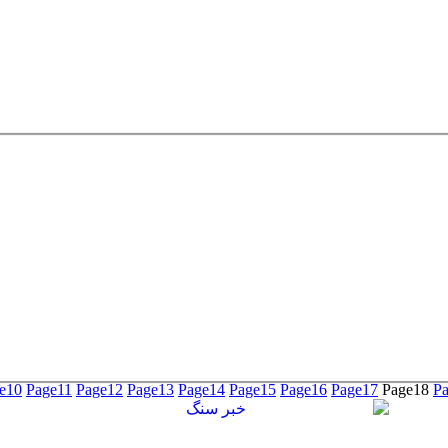
e
10
Page
11
Page
12
Page
13
Page
14
Page
15
Page
16
Page
17
Page
18
P