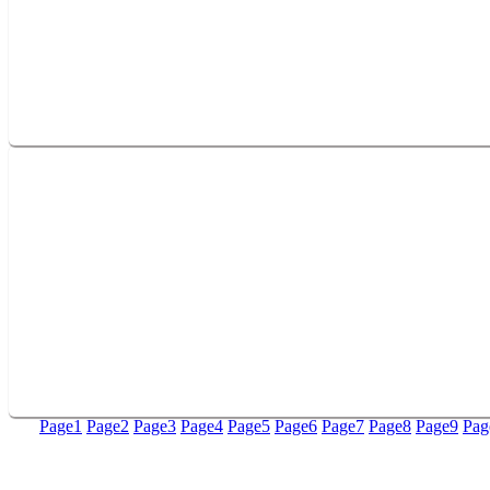
Page
1
Page
2
Page
3
Page
4
Page
5
Page
6
Page
7
Page
8
Page
9
Pag