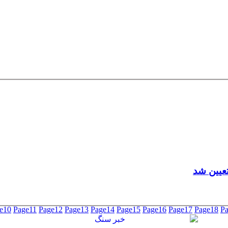
عیین شد
e
10
Page
11
Page
12
Page
13
Page
14
Page
15
Page
16
Page
17
Page
18
P