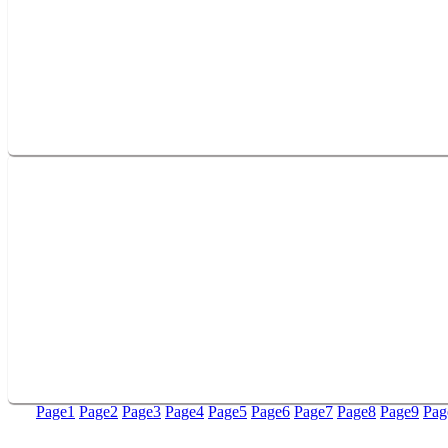
Page
1
Page
2
Page
3
Page
4
Page
5
Page
6
Page
7
Page
8
Page
9
Pag