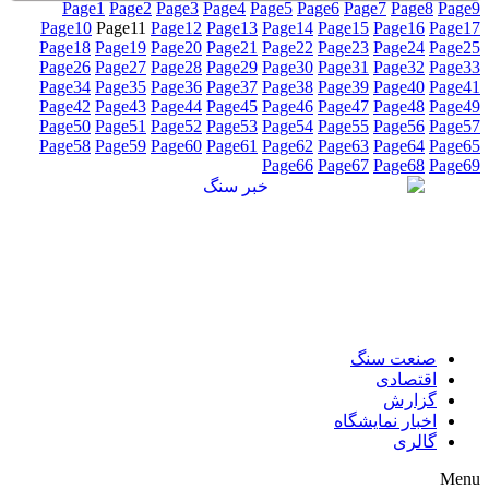
Page
1
Page
2
Page
3
Page
4
Page
5
Page
6
Page
7
Page
8
Page
9
Page
10
Page
11
Page
12
Page
13
Page
14
Page
15
Page
16
Page
17
Page
18
Page
19
Page
20
Page
21
Page
22
Page
23
Page
24
Page
25
Page
26
Page
27
Page
28
Page
29
Page
30
Page
31
Page
32
Page
33
Page
34
Page
35
Page
36
Page
37
Page
38
Page
39
Page
40
Page
41
Page
42
Page
43
Page
44
Page
45
Page
46
Page
47
Page
48
Page
49
Page
50
Page
51
Page
52
Page
53
Page
54
Page
55
Page
56
Page
57
Page
58
Page
59
Page
60
Page
61
Page
62
Page
63
Page
64
Page
65
Page
66
Page
67
Page
68
Page
69
صنعت سنگ
اقتصادی
گزارش
اخبار نمایشگاه
گالری
Menu