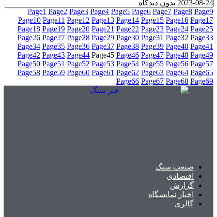
2023-08-24
بدون دیدگاه
Page
1
Page
2
Page
3
Page
4
Page
5
Page
6
Page
7
Page
8
Page
9
Page
10
Page
11
Page
12
Page
13
Page
14
Page
15
Page
16
Page
17
Page
18
Page
19
Page
20
Page
21
Page
22
Page
23
Page
24
Page
25
Page
26
Page
27
Page
28
Page
29
Page
30
Page
31
Page
32
Page
33
Page
34
Page
35
Page
36
Page
37
Page
38
Page
39
Page
40
Page
41
Page
42
Page
43
Page
44
Page
45
Page
46
Page
47
Page
48
Page
49
Page
50
Page
51
Page
52
Page
53
Page
54
Page
55
Page
56
Page
57
Page
58
Page
59
Page
60
Page
61
Page
62
Page
63
Page
64
Page
65
Page
66
Page
67
Page
68
Page
69
صنعت سنگ
اقتصادی
گزارش
اخبار نمایشگاه
گالری