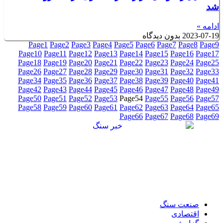
شد
ادامه »
2023-07-19
بدون دیدگاه
Page
1
Page
2
Page
3
Page
4
Page
5
Page
6
Page
7
Page
8
Page
9
Page
10
Page
11
Page
12
Page
13
Page
14
Page
15
Page
16
Page
17
Page
18
Page
19
Page
20
Page
21
Page
22
Page
23
Page
24
Page
25
Page
26
Page
27
Page
28
Page
29
Page
30
Page
31
Page
32
Page
33
Page
34
Page
35
Page
36
Page
37
Page
38
Page
39
Page
40
Page
41
Page
42
Page
43
Page
44
Page
45
Page
46
Page
47
Page
48
Page
49
Page
50
Page
51
Page
52
Page
53
Page
54
Page
55
Page
56
Page
57
Page
58
Page
59
Page
60
Page
61
Page
62
Page
63
Page
64
Page
65
Page
66
Page
67
Page
68
Page
69
صنعت سنگ
اقتصادی