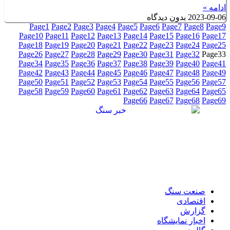
ادامه »
2023-09-06
بدون دیدگاه
Page
1
Page
2
Page
3
Page
4
Page
5
Page
6
Page
7
Page
8
Page
9
Page
10
Page
11
Page
12
Page
13
Page
14
Page
15
Page
16
Page
17
Page
18
Page
19
Page
20
Page
21
Page
22
Page
23
Page
24
Page
25
Page
26
Page
27
Page
28
Page
29
Page
30
Page
31
Page
32
Page
33
Page
34
Page
35
Page
36
Page
37
Page
38
Page
39
Page
40
Page
41
Page
42
Page
43
Page
44
Page
45
Page
46
Page
47
Page
48
Page
49
Page
50
Page
51
Page
52
Page
53
Page
54
Page
55
Page
56
Page
57
Page
58
Page
59
Page
60
Page
61
Page
62
Page
63
Page
64
Page
65
Page
66
Page
67
Page
68
Page
69
صنعت سنگ
اقتصادی
گزارش
اخبار نمایشگاه