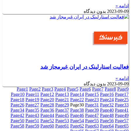
ادامه »
2023-09-09
بدون دیدگاه
فعالیت استارلینک در ایران غیرمجاز شد
ادامه »
2023-09-09
بدون دیدگاه
Page
1
Page
2
Page
3
Page
4
Page
5
Page
6
Page
7
Page
8
Page
9
Page
10
Page
11
Page
12
Page
13
Page
14
Page
15
Page
16
Page
17
Page
18
Page
19
Page
20
Page
21
Page
22
Page
23
Page
24
Page
25
Page
26
Page
27
Page
28
Page
29
Page
30
Page
31
Page
32
Page
33
Page
34
Page
35
Page
36
Page
37
Page
38
Page
39
Page
40
Page
41
Page
42
Page
43
Page
44
Page
45
Page
46
Page
47
Page
48
Page
49
Page
50
Page
51
Page
52
Page
53
Page
54
Page
55
Page
56
Page
57
Page
58
Page
59
Page
60
Page
61
Page
62
Page
63
Page
64
Page
65